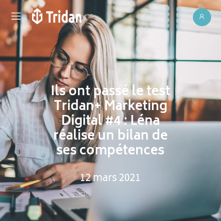
Ils ont passé le test
Tridan+ Marketing
Digital #4 : Léna
réalise un bilan de
ses compétences
12 mars 2021