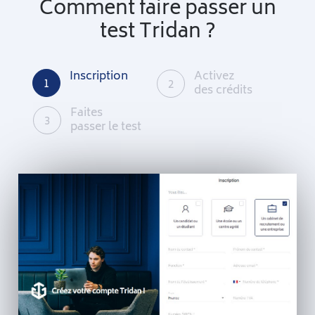
Comment faire passer un
test Tridan ?
Inscription
Activez
1
2
des crédits
Faites
3
passer le test