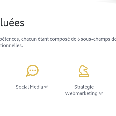
luées
pétences, chacun étant composé de 6 sous-champs de
tionnelles.
Social Media
Stratégie
Webmarketing
> E-stratégie & Growth Hacking
> Inbound Marketing