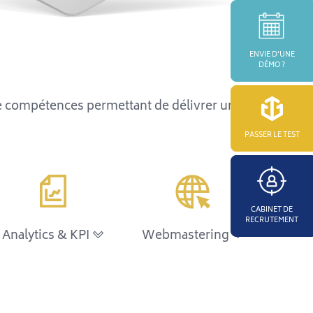
ENVIE D'UNE
DÉMO ?
 compétences permettant de délivrer un
PASSER LE TEST
CABINET DE
RECRUTEMENT
Analytics & KPI
Webmastering
> Dashboard / reporting
> Social Media Analytics
> Droit du numérique
> Administration de site