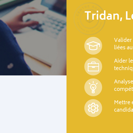
Tridan, 
Valider
liées a
Aider le
techni
Analyse
compéte
Mettre 
candida