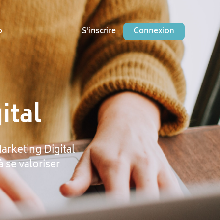
o
S'inscrire
Connexion
ital
Marketing Digital
à se valoriser