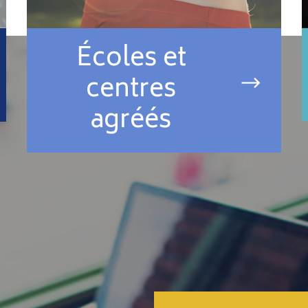
Écoles et
centres
agréés