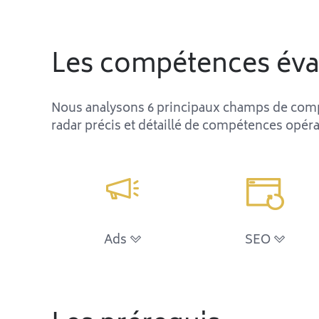
Les compétences éva
Nous analysons 6 principaux champs de com
radar précis et détaillé de compétences opéra
Ads
SEO
> Formats publicitaires
> Stratégie publicitaire