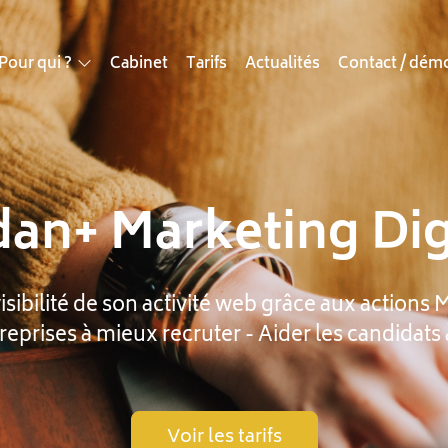
Pour qui ?
Cabinet
Tarifs
Actualités
Contact / dém
dan+ Marketing Dig
sibilité de son activité web grâce aux actions 
reprises à mieux recruter - Aider les candidats 
Voir les tarifs