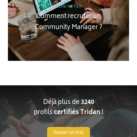
FICHE METIER
Comment recruter un
Community Manager ?
Déjà plus de
3240
profils
certifiés Tridan
!
Passer le test