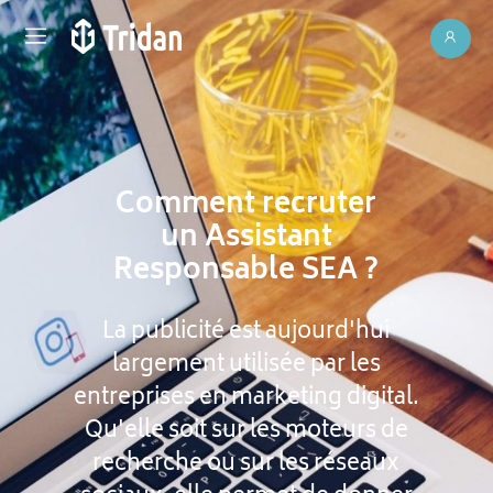
Comment recruter
un Assistant
Responsable SEA ?
La publicité est aujourd'hui
largement utilisée par les
entreprises en marketing digital.
Qu'elle soit sur les moteurs de
recherche ou sur les réseaux